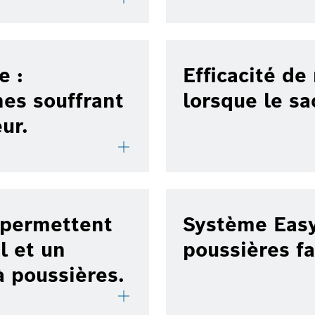
e :
Efficacité d
es souffrant
lorsque le sa
eur.
s permettent
Système Easy
l et un
poussières fa
à poussières.