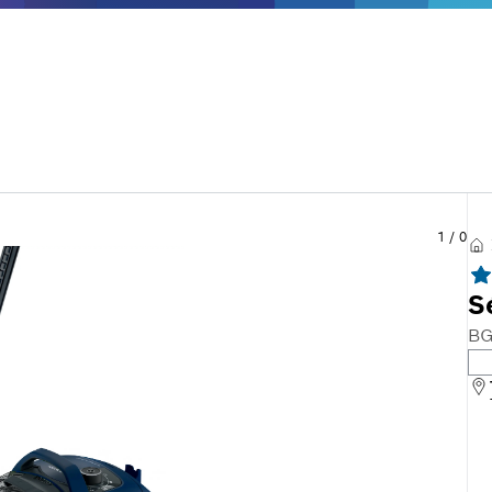
1
/
0
S
BG