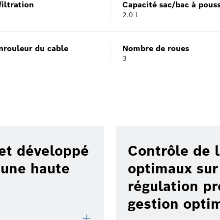
iltration
Capacité sac/bac à pouss
2.0 l
nrouleur du cable
Nombre de roues
3
 et développé
Contrôle de l
 une haute
optimaux sur 
régulation pr
gestion opti